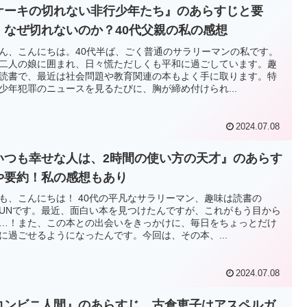
ケーキの切れない非行少年たち』のあらすじと要
！なぜ切れないのか？40代父親の私の感想
ん、こんにちは。40代半ば、ごく普通のサラリーマンの私です。
二人の娘に囲まれ、日々慌ただしくも平和に過ごしています。趣
読書で、最近は社会問題や教育関連の本もよく手に取ります。特
少年犯罪のニュースを見るたびに、胸が締め付けられ...
2024.07.08
いつも幸せな人は、2時間の使い方の天才』のあらす
や要約！私の感想もあり
も、こんにちは！ 40代の平凡なサラリーマン、趣味は読書の
KUNです。最近、面白い本を見つけたんですが、これがもう目から
…！また、この本との出会いをきっかけに、毎日をちょっとだけ
に過ごせるようになったんです。今回は、その本、...
2024.07.08
コンビニ人間』のあらすじ、古倉恵子はアスペルガ