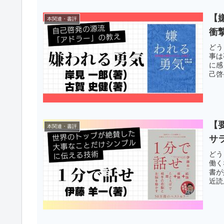
【
本関連・書評
衝
どう
事は
に感
己啓
【
本関連・書評
サ
どう
働く
書が
近読