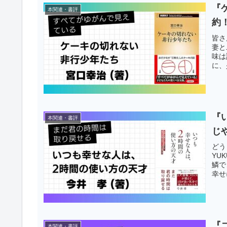
『
本関連・書評
約
皆さ
妻と
味は
に、
『
本関連・書評
じ
どう
YU
鱗で
幸せ
『
本関連・書評