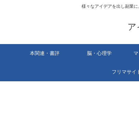
様々なアイデアを出し副業に
ア
本関連・書評
脳・心理学
マ
フリマサイ