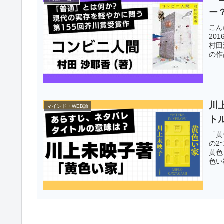
ー
こん
20
村田
の作
川
マインド・WEB論
ト
「黄
の2
黄色
色い