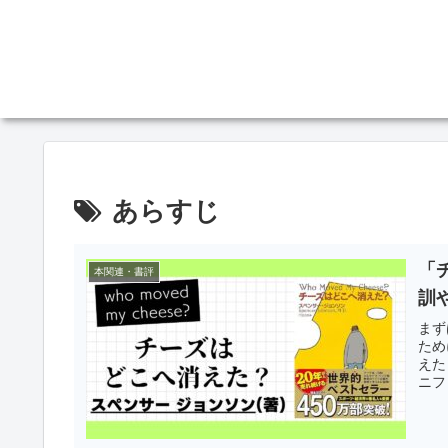
あらすじ
「
本関連・書評
訓
まず
ため
えた
ニフ