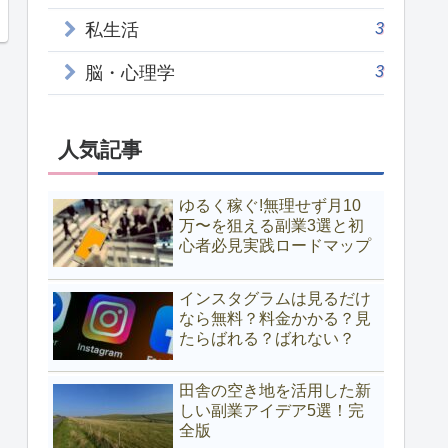
3
私生活
3
脳・心理学
人気記事
ゆるく稼ぐ!無理せず月10
万〜を狙える副業3選と初
心者必見実践ロードマップ
インスタグラムは見るだけ
なら無料？料金かかる？見
たらばれる？ばれない？
田舎の空き地を活用した新
しい副業アイデア5選！完
全版