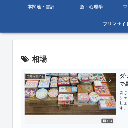
本関連・書評
脳・心理学
マ
フリマサイ
相場
ダ
フリマサイト
で
皆さ
シェ
しょ
す。