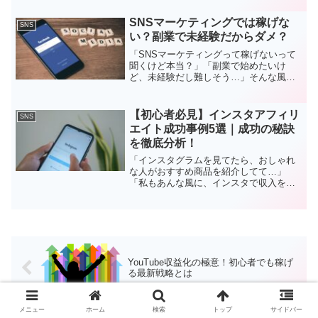
近年ますます注目を集めており、収益化
の可能性も広がっています。この記事で
SNSマーケティングでは稼げな
SNS
は、インスタのリールで収益化...
い？副業で未経験だからダメ？
「SNSマーケティングって稼げないって
聞くけど本当？」「副業で始めたいけ
ど、未経験だし難しそう…」そんな風に
思っていませんか？確かに、SNSマーケ
ティングで稼ぐことは簡単ではありませ
ん。しかし、正しい知識と戦略を持って
【初心者必見】インスタアフィリ
SNS
取り組めば、決して不可...
エイト成功事例5選｜成功の秘訣
を徹底分析！
「インスタグラムを見てたら、おしゃれ
な人がおすすめ商品を紹介してて…」
「私もあんな風に、インスタで収入を得
られたらいいな…」そんな風に思ったこ
とはありませんか？インスタアフィリエ
イトは、正しい方法で取り組めば、初心
者でも収益化を目指せる魅力...
YouTube収益化の極意！初心者でも稼げ
る最新戦略とは
メニュー
ホーム
検索
トップ
サイドバー