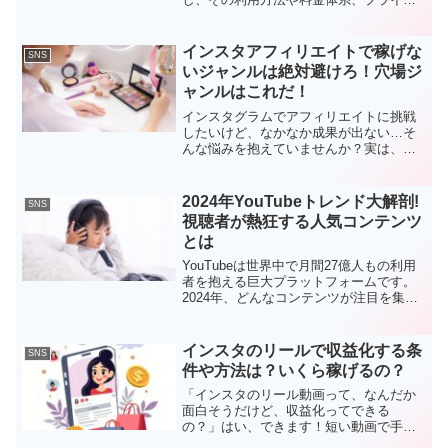
シーについて疑問を持つ人も多いでしょ
う。この記事では、インスタグラムの閲
覧に関する様々な疑問を詳しく解説しま
インスタアフィリエイトで稼げな
SNS
す。1. インスタグラ...
いジャンルは絶対避けろ！穴場ジ
ャンルはこれだ！
インスタグラムでアフィリエイトに挑戦
したいけど、なかなか成果が出ない…そ
んな悩みを抱えていませんか？実は、イ
ンスタアフィリエイトで成果を出すに
は、ジャンル選定が非常に重要なんで
す！今回は、インスタアフィリエイトで
2024年YouTubeトレンド大解剖!
SNS
稼げないジャンルと、逆に稼ぎ...
視聴者が熱狂する人気コンテンツ
とは
YouTubeは世界中で月間27億人もの利用
者を抱える巨大プラットフォームです。
2024年、どんなコンテンツが注目を集め
ているのでしょうか。最新の検索トレン
ドや市場調査、業界ニュースなどを分析
し、人気コンテンツの秘密に迫ります。
インスタのリールで収益化する条
SNS
1. ASM...
件や方法は？いくら稼げるの？
「インスタのリール動画って、なんだか
面白そうだけど、収益化ってできる
の？」はい、できます！短い動画で手軽
に楽しめるインスタグラムのリールは、