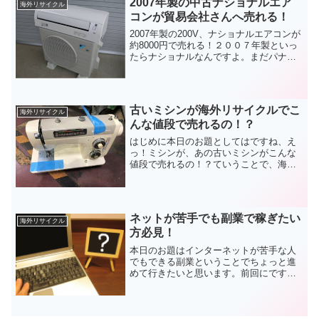
2007年製の中古ナショナルエア
海外リサイクル
コンが貿易会社さんへ売れる！
2007年製の200V、ナショナルエアコンが
約8000円で売れる！２００７年製といっ
たらナショナルなんですよ。まだパナソ
ニックに変更していない時代です。 ２０
０Vということもあり、これで２０１９年
１２月現在、 私は、室内機と室外機の１
セット...
古いミシンが海外リサイクルでこ
海外リサイクル
んな値段で売れるの！？
はじめに本日のお題としてはですね、え
っ！ミシンが、あの古いミシンがこんな
値段で売れるの！？ていうことで、海外
リサイクルでこういったミシンがです
ね、まさかの数千円で売れるんです。海
外リサイクルと聞くとちょっと難しい響
きではありますが、私たちは...
ネットが苦手でも副業で稼ぎたい
海外リサイクル
方必見！
本日のお題はインターネットが苦手な人
でもできる副業ということでちょっと進
めて行きたいと思います。前回にです
ね、海外リサイクルとはということでで
すね、概要を喋らさせて頂いたんですけ
ども、見てない方は前回のやつも先に見
ていただくと今回も分かりや...