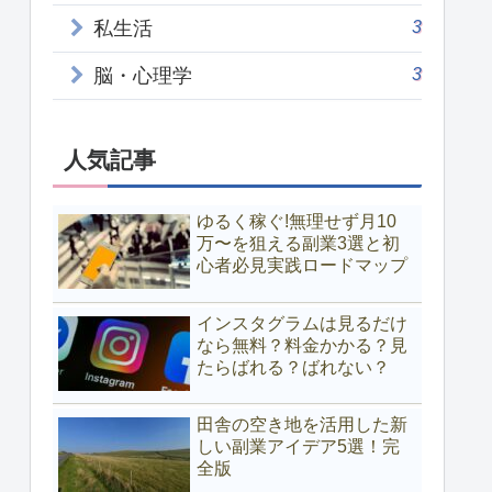
3
私生活
3
脳・心理学
人気記事
ゆるく稼ぐ!無理せず月10
万〜を狙える副業3選と初
心者必見実践ロードマップ
インスタグラムは見るだけ
なら無料？料金かかる？見
たらばれる？ばれない？
田舎の空き地を活用した新
しい副業アイデア5選！完
全版