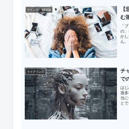
【
マインド・WEB論
む
「ブ
の、
かし
ん。
チ
ライティング
で
はじ
過多
当に
とで