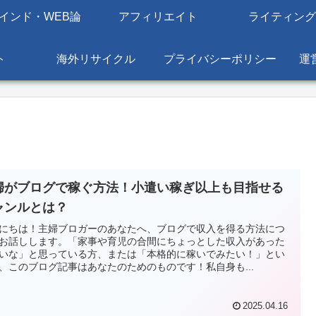
インド・WEB論
アフィリエイト
ライティング
ト
海外リサイクル
プライバシーポリシー
運
婦がブログで稼ぐ方法！小遣い稼ぎ以上も目指せる
ャンルとは？
にちは！主婦ブロガーのあなたへ、ブログで収入を得る方法につ
お話しします。「家事や育児の合間にちょっとした収入があった
いな」と思っている方、または「本格的に稼いでみたい！」とい
、このブログ記事はあなたのためのものです！私自身も...
2025.04.16