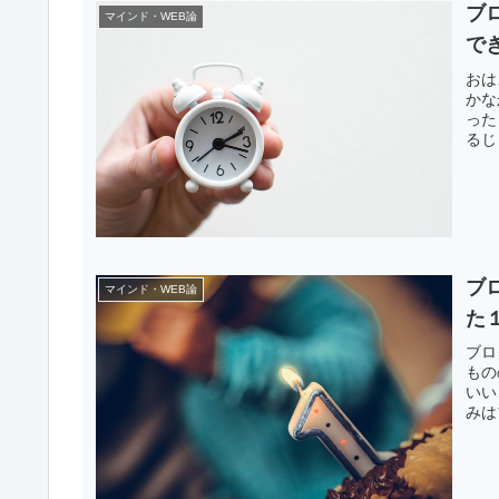
ブ
マインド・WEB論
で
おは
かな
った
るじ
ブ
マインド・WEB論
た
ブロ
もの
いい
みは