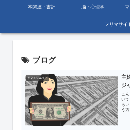
本関連・書評
脳・心理学
マ
フリマサイ
ブログ
主
アフィリエイト
ジ
こん
いて
らい
う方