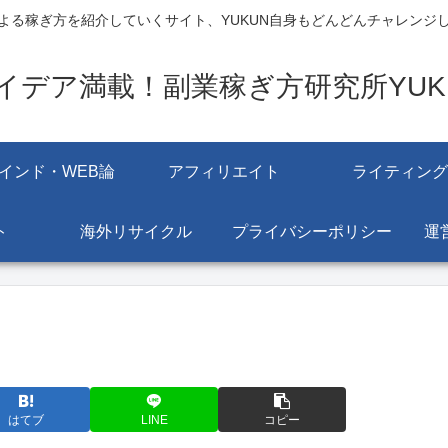
よる稼ぎ方を紹介していくサイト、YUKUN自身もどんどんチャレンジ
イデア満載！副業稼ぎ方研究所YUK
インド・WEB論
アフィリエイト
ライティング
ト
海外リサイクル
プライバシーポリシー
運
はてブ
LINE
コピー