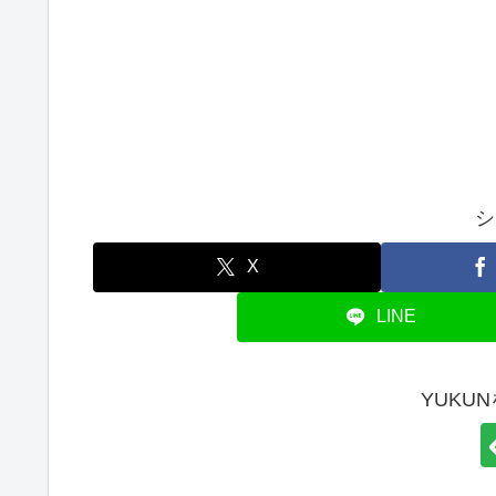
シ
X
LINE
YUKU