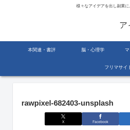
様々なアイデアを出し副業に
ア
本関連・書評
脳・心理学
マ
フリマサイ
rawpixel-682403-unsplash
X
Facebook